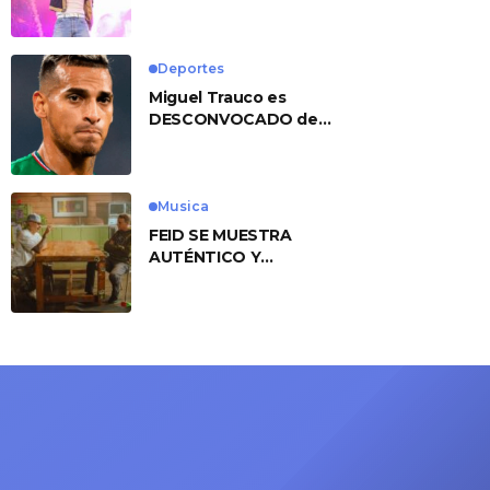
No. 1 With ‘American
Heart’
Deportes
Miguel Trauco es
DESCONVOCADO de
eliminatorias por
preocupante motivo
Musica
FEID SE MUESTRA
AUTÉNTICO Y
TRANSMITE LA ESENCIA
DEL RAP CLÁSICO
DESDE SU
VERSATILIDAD
ARTÍSTICA EN SU
NUEVO SENCILLO
«ANDO XXIL»