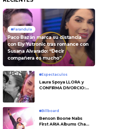
RECIENTES
Farandula
Paco Bazán marca su distancia
con Ely Yutronic tras romance con
Susana Alvarado: “Decir
compañera es mucho”
Espectaculos
Laura Spoya LLORA y
CONFIRMA DIVORCIO:
«Esto me sobrepasó»
Billboard
Benson Boone Nabs
First ARIA Albums Chart