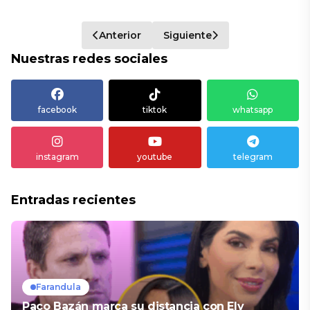
Anterior
Siguiente
Nuestras redes sociales
facebook
tiktok
whatsapp
instagram
youtube
telegram
Entradas recientes
Farandula
Paco Bazán marca su distancia con Ely