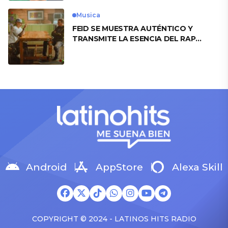
Musica
FEID SE MUESTRA AUTÉNTICO Y
TRANSMITE LA ESENCIA DEL RAP
CLÁSICO DESDE SU VERSATILIDAD
ARTÍSTICA EN SU NUEVO SENCILLO
«ANDO XXIL»
Android
AppStore
Alexa Skill
COPYRIGHT © 2024 - LATINOS HITS RADIO