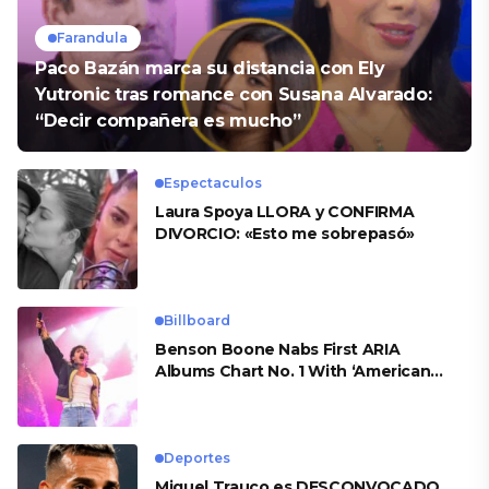
Farandula
Paco Bazán marca su distancia con Ely
Yutronic tras romance con Susana Alvarado:
“Decir compañera es mucho”
Espectaculos
Laura Spoya LLORA y CONFIRMA
DIVORCIO: «Esto me sobrepasó»
Billboard
Benson Boone Nabs First ARIA
Albums Chart No. 1 With ‘American
Heart’
Deportes
Miguel Trauco es DESCONVOCADO