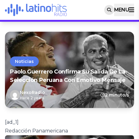
MENU
Noticias
Paolo Guerrero Confirma Su Salida De La
Selección Peruana Con Emotivo Mensaje
NexoRadio
2 minuto/s
Hace 2 years
[ad_1]
Redacción Panamericana