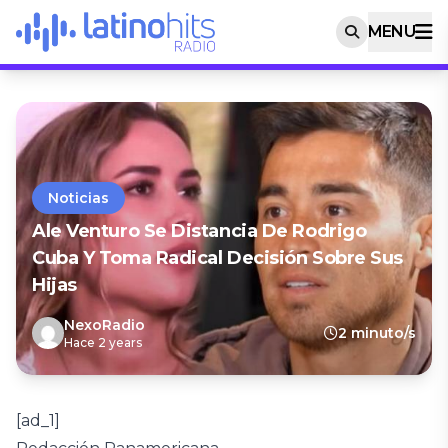
MENU
Noticias
Ale Venturo Se Distancia De Rodrigo
Cuba Y Toma Radical Decisión Sobre Sus
Hijas
NexoRadio
2 minuto/s
Hace 2 years
[ad_1]