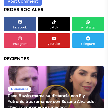
REDES SOCIALES
facebook
tiktok
whatsapp
instagram
youtube
telegram
RECIENTES
Farandula
Paco Bazán marca su distancia con Ely
Yutronic tras romance con Susana Alvarado:
“Decir compañera es mucho”