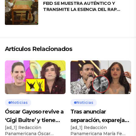
FEID SE MUESTRA AUTÉNTICO Y
TRANSMITE LA ESENCIA DEL RAP
CLÁSICO DESDE SU VERSATILIDAD
ARTÍSTICA EN SU NUEVO SENCILLO
«ANDO XXIL»
Artículos Relacionados
Noticias
Noticias
Óscar Gayoso revive a
Tras anunciar
‘Gigi Buitre’ y tiene
separación, expareja
[ad_1] Redacción
[ad_1] Redacción
inesperado
de Josimar expone
Panamericana Óscar
Panamericana María Fe