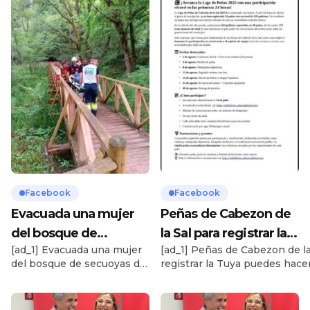
Facebook
Facebook
Evacuada una mujer
Peñas de Cabezon de
del bosque de
la Sal para registrar la
[ad_1] Evacuada una mujer
[ad_1] Peñas de Cabezon de la
secuoyas de Cabezón
Tuya puedes hacerlo A
del bosque de secuoyas de
registrar la Tuya puedes hace
con posible fractura de
través de la …
Cabezón con posible
través de la web oficial:
pie…
fractura de pierna Cabezón
https://saldefiesta.cabezondel
de la Sal, 25 de junio de
[ad_2] Source