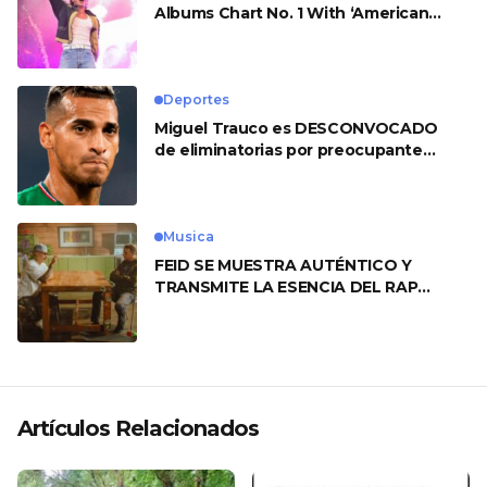
Albums Chart No. 1 With ‘American
Heart’
Deportes
Miguel Trauco es DESCONVOCADO
de eliminatorias por preocupante
motivo
Musica
FEID SE MUESTRA AUTÉNTICO Y
TRANSMITE LA ESENCIA DEL RAP
CLÁSICO DESDE SU VERSATILIDAD
ARTÍSTICA EN SU NUEVO SENCILLO
«ANDO XXIL»
Artículos Relacionados