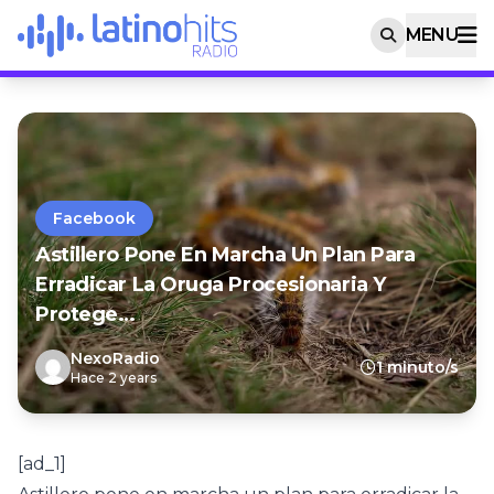
MENU
Facebook
Astillero Pone En Marcha Un Plan Para
Erradicar La Oruga Procesionaria Y
Protege…
NexoRadio
1 minuto/s
Hace 2 years
[ad_1]