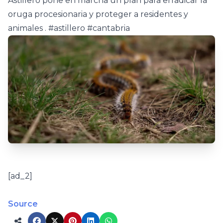
Astillero pone en marcha un plan para erradicar la
oruga procesionaria y proteger a residentes y
animales . #astillero #cantabria
[ad_2]
Source