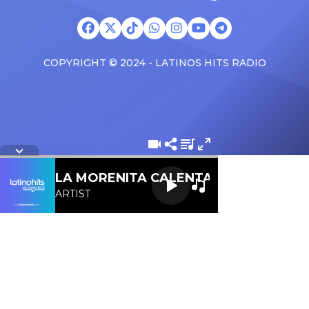
COPYRIGHT © 2024 - LATINOS HITS RADIO
Letra de la cancion
LA MORENITA CALENTANA 107.1 FM
ARTIST