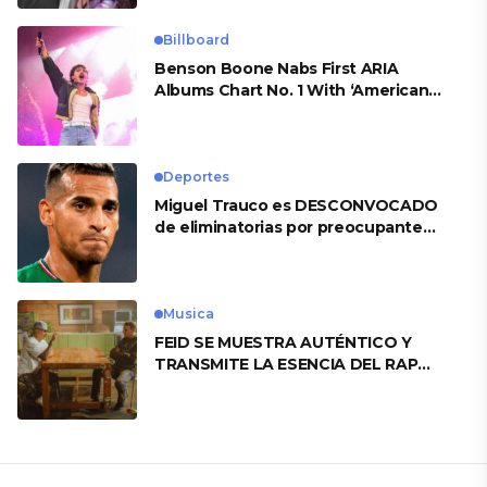
Billboard
Benson Boone Nabs First ARIA
Albums Chart No. 1 With ‘American
Heart’
Deportes
Miguel Trauco es DESCONVOCADO
de eliminatorias por preocupante
motivo
Musica
FEID SE MUESTRA AUTÉNTICO Y
TRANSMITE LA ESENCIA DEL RAP
CLÁSICO DESDE SU VERSATILIDAD
ARTÍSTICA EN SU NUEVO SENCILLO
«ANDO XXIL»