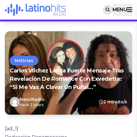
MENU
Noticias
Carlos Vílchez Lanza Fuerte Mensaje Tras
Revelación De Romance Con Exvedette:
“Si Me Vas A Clavar Un Puñal…”
NexoRadio
2 minuto/s
Hace 2 years
[ad_1]