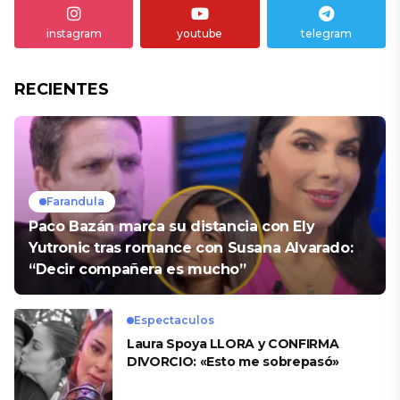
instagram
youtube
telegram
RECIENTES
Farandula
Paco Bazán marca su distancia con Ely
Yutronic tras romance con Susana Alvarado:
“Decir compañera es mucho”
Espectaculos
Laura Spoya LLORA y CONFIRMA
DIVORCIO: «Esto me sobrepasó»