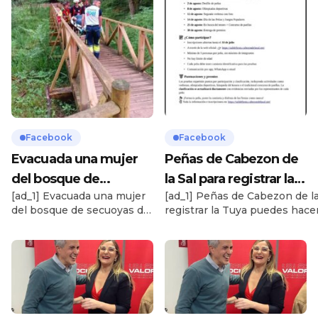
Facebook
Facebook
Evacuada una mujer
Peñas de Cabezon de
del bosque de
la Sal para registrar la
[ad_1] Evacuada una mujer
[ad_1] Peñas de Cabezon de la
secuoyas de Cabezón
Tuya puedes hacerlo A
del bosque de secuoyas de
registrar la Tuya puedes hace
con posible fractura de
través de la …
Cabezón con posible
través de la web oficial:
pie…
fractura de pierna Cabezón
https://saldefiesta.cabezondel
de la Sal, 25 de junio de
[ad_2] Source
2025 Una mujer ha tenido
que ser evacuada este
miércoles del bosque de
secuoyas de Cabezón de la