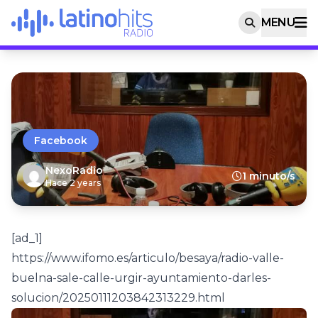
MENU
Facebook
NexoRadio
1 minuto/s
Hace 2 years
[ad_1]
https://www.ifomo.es/articulo/besaya/radio-valle-
buelna-sale-calle-urgir-ayuntamiento-darles-
solucion/20250111203842313229.html