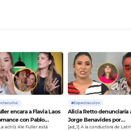
ectaculos
Espectaculos
uller encara a Flavia Laos
Alicia Retto denunciaría 
omance con Pablo
Jorge Benavides por
La actriz Ale Fuller está
[ad_1] A la conductora de Latin
ia y amenaza con
difamación: “Cómplice 