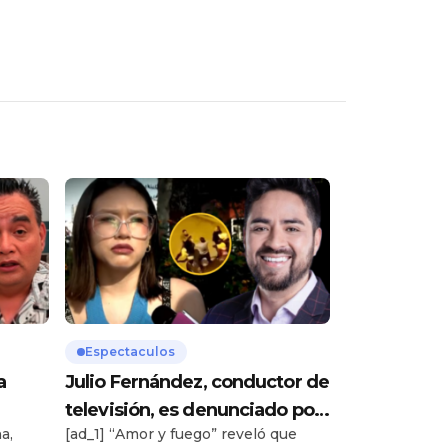
Espectaculos
a
Julio Fernández, conductor de
televisión, es denunciado por
a,
[ad_1] “Amor y fuego” reveló que
de
agredir a mujer en vía pública