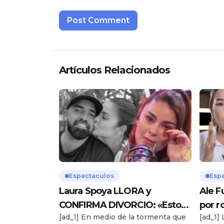
Artículos Relacionados
Espectaculos
Esp
Laura Spoya LLORA y
Ale F
CONFIRMA DIVORCIO: «Esto
por r
[ad_1] En medio de la tormenta que
[ad_1] 
me sobrepasó»
Hered