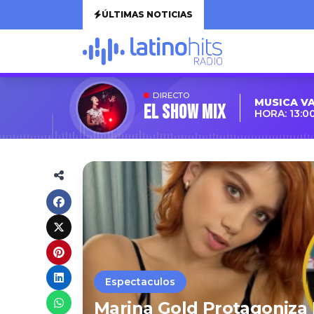
ÚLTIMAS NOTICIAS
DIRECTO
MUSICA V
EL SHOW MIX
HORA: 13:0
Espectaculos
Marina Gold Protagoniza