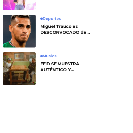
No. 1 With ‘American
Heart’
Deportes
Miguel Trauco es
DESCONVOCADO de
eliminatorias por
preocupante motivo
Musica
FEID SE MUESTRA
AUTÉNTICO Y
TRANSMITE LA ESENCIA
DEL RAP CLÁSICO
DESDE SU
VERSATILIDAD
ARTÍSTICA EN SU
NUEVO SENCILLO
«ANDO XXIL»