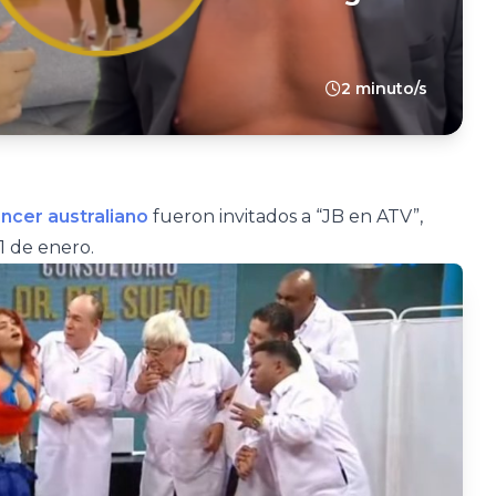
2 minuto/s
encer australiano
fueron invitados a “JB en ATV”,
1 de enero.