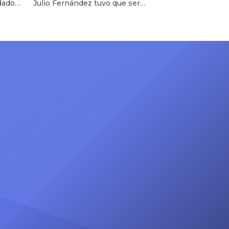
adado
Julio Fernández tuvo que ser
e el
intervenido por las fuerzas del
 haya
orden, luego de atacar verbalmente
“JB en
a una mujer. La señorita lo demandó
a
por maltrato psicológico. Te puede
ión en
interesar Alicia Retto denunciaría a
idente
Jorge Benavides por difamación:
r […]
“Cómplice de esta injuria”
Conductor de TV es denunciado por
agresión psicológica El […]