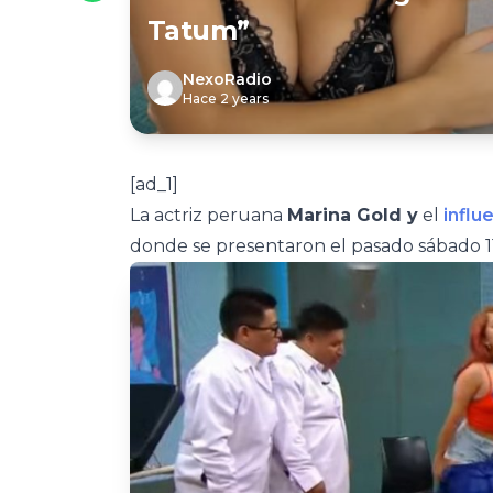
Tatum”
NexoRadio
Hace 2 years
[ad_1]
La actriz peruana
Marina Gold y
el
influ
donde se presentaron el pasado sábado 1