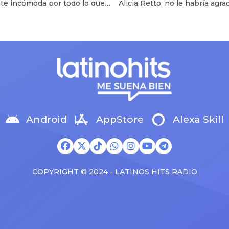
te incómoda por todo lo que
Alicia Retto, no le habría agr
ar chats: “Descarada”
esta injuria”
asando entorno Flavia, Pablo,
que el humorista, sabiendo qu
y ella. Te puede interesar Ale
video viral de ella era falso, lo
 deja entrever que Pablo
replicado en una sección de 
a o Flavia Laos mienten sobre
ATV”. Te puede interesar Alici
ío: “Ojalá no existieran” Ale
Retto incómoda con su imitac
 molesta con Flavia Laos ¡Se
“JB en ATV” por supuesto inc
 todo! A pesar que Fuller
en vivo Periodista molesta po
e intentó […]
Android
AppStore
Alexa Skill
COPYRIGHT © 2024 - LATINOS HITS RADIO