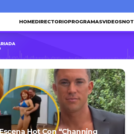
HOME
DIRECTORIO
PROGRAMAS
VIDEOS
NOT
ARIADA
0
 Escena Hot Con “Channing