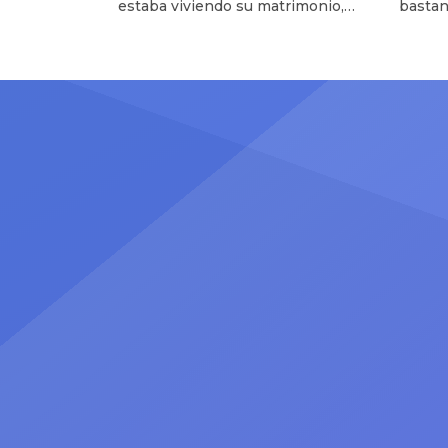
estaba viviendo su matrimonio,
bastan
revel
Laura Spoya por fin aceptó que se
está p
está separando del empresario
Mayra 
mexicano. Y es que, aunque era más
Fuller
que evidente, la ex reina de belleza
Heredi
quería mantener entre cuatro
el amor
paredes su situación sentimental.
Fuller
Sin embargo, las especulaciones la
pudrió
obligaron a confirmar su ruptura.
siempr
Laura […]