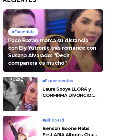
RECIENTES
Farandula
Paco Bazán marca su distancia
con Ely Yutronic tras romance con
Susana Alvarado: “Decir
compañera es mucho”
Espectaculos
Laura Spoya LLORA y
CONFIRMA DIVORCIO:
«Esto me sobrepasó»
Billboard
Benson Boone Nabs
First ARIA Albums Chart