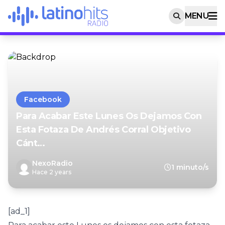
MENU
Facebook
Para Acabar Este Lunes Os Dejamos Con
Esta Fotaza De Andrés Corral Objetivo
Cánt…
NexoRadio
1 minuto/s
Hace 2 years
[ad_1]