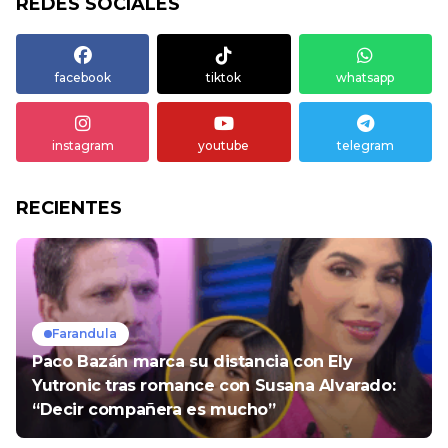
REDES SOCIALES
facebook
tiktok
whatsapp
instagram
youtube
telegram
RECIENTES
Farandula
Paco Bazán marca su distancia con Ely
Yutronic tras romance con Susana Alvarado:
“Decir compañera es mucho”