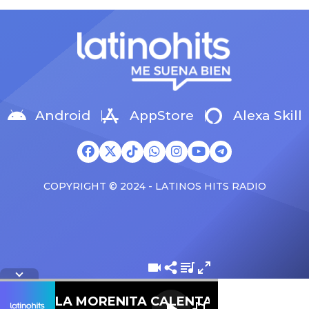
mibextid=wwXIfr [ad_2] Source
Source
Android
AppStore
Alexa Skill
COPYRIGHT © 2024 - LATINOS HITS RADIO
Letra de la cancion
LA MORENITA CALENTANA 107.1 FM