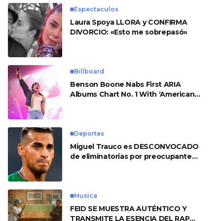
Espectaculos
Laura Spoya LLORA y CONFIRMA
DIVORCIO: «Esto me sobrepasó»
Billboard
Benson Boone Nabs First ARIA
Albums Chart No. 1 With ‘American
Heart’
Deportes
Miguel Trauco es DESCONVOCADO
de eliminatorias por preocupante
motivo
Musica
FEID SE MUESTRA AUTÉNTICO Y
TRANSMITE LA ESENCIA DEL RAP