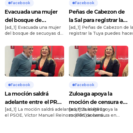
Facebook
Facebook
Evacuada una mujer
Peñas de Cabezon de
del bosque de
la Sal para registrar la
[ad_1] Evacuada una mujer
[ad_1] Peñas de Cabezon de la
secuoyas de Cabezón
Tuya puedes hacerlo A
del bosque de secuoyas de
registrar la Tuya puedes hace
con posible fractura de
través de la …
Cabezón con posible
través de la web oficial:
pie…
fractura de pierna Cabezón
https://saldefiesta.cabezondel
de la Sal, 25 de junio de
[ad_2] Source
2025 Una mujer ha tenido
que ser evacuada este
miércoles del bosque de
secuoyas de Cabezón de la
Sal tras sufrir una posible
Facebook
Facebook
fractura en una pierna
mientras realizaba una ruta
La moción saldrá
Zuloaga apoya la
por […]
adelante entre el PRC
moción de censura en
[ad_1] La moción saldrá adelante entre el PRC y
[ad_1] Zuloaga apoya la
y el PSOE, Víctor
Cabezon de la Sal
el PSOE, Víctor Manuel Reinoso (PRC) volverá a
moción de censura en
Manuel Reinoso (PRC)
contra Oscar López
ser el alcalde del municipio
Cabezon de la Sal contra
vo…
Soto
https://www.facebook.com/share/19unVofewp/?
Oscar López Soto [ad_2]