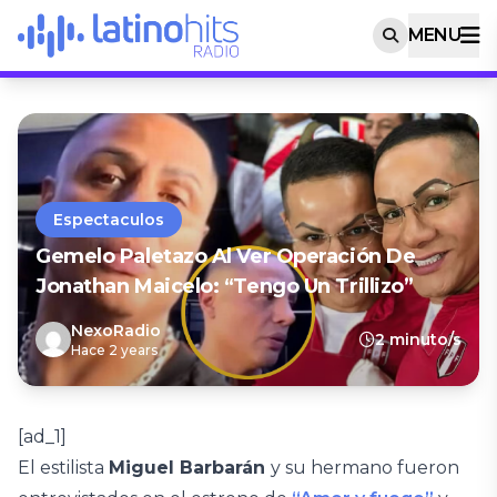
MENU
Espectaculos
Gemelo Paletazo Al Ver Operación De
Jonathan Maicelo: “Tengo Un Trillizo”
NexoRadio
2 minuto/s
Hace 2 years
[ad_1]
El estilista
Miguel Barbarán
y su hermano fueron