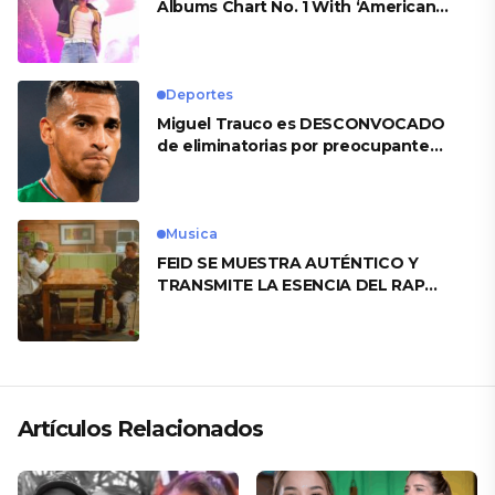
Albums Chart No. 1 With ‘American
Heart’
Deportes
Miguel Trauco es DESCONVOCADO
de eliminatorias por preocupante
motivo
Musica
FEID SE MUESTRA AUTÉNTICO Y
TRANSMITE LA ESENCIA DEL RAP
CLÁSICO DESDE SU VERSATILIDAD
ARTÍSTICA EN SU NUEVO SENCILLO
«ANDO XXIL»
Artículos Relacionados