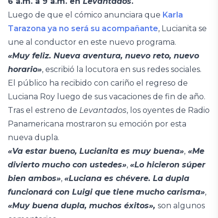
6 a.m. a 9 a.m. en
Levantados
.
Luego de que el cómico anunciara que
Karla
Tarazona ya no será su acompañante
, Lucianita se
une al conductor en este nuevo programa.
«Muy feliz. Nueva aventura, nuevo reto, nuevo
horario»
, escribió la locutora en sus redes sociales.
El público ha recibido con cariño el regreso de
Luciana Roy luego de sus vacaciones de fin de año.
Tras el estreno de
Levantados
, los oyentes de Radio
Panamericana mostraron su emoción por esta
nueva dupla.
«Va estar bueno, Lucianita es muy buena»
,
«Me
divierto mucho con ustedes»
,
«Lo hicieron súper
bien ambos»
,
«Luciana es chévere. La dupla
funcionará con Luigi que tiene mucho carisma»
,
«Muy buena dupla, muchos éxitos»,
son algunos