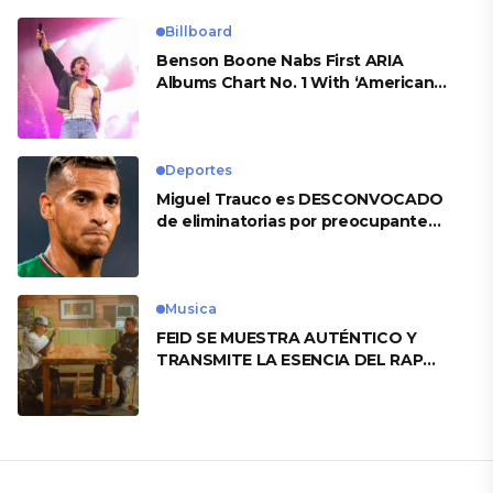
Billboard
Benson Boone Nabs First ARIA
Albums Chart No. 1 With ‘American
Heart’
Deportes
Miguel Trauco es DESCONVOCADO
de eliminatorias por preocupante
motivo
Musica
FEID SE MUESTRA AUTÉNTICO Y
TRANSMITE LA ESENCIA DEL RAP
CLÁSICO DESDE SU VERSATILIDAD
ARTÍSTICA EN SU NUEVO SENCILLO
«ANDO XXIL»