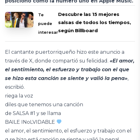
posicionó como la número uno en Apple Music.
Descubre las 15 mejores
Te
salsas de todos los tiempos,
puede
según Billboard
interesar
El cantante puertorriqueño hizo este anuncio a
través de X, donde compartió su felicidad.
«El amor,
el sentimiento, el esfuerzo y trabajo con el que
se hizo esta canción se siente y valió la pena»
,
escribió.
riega la voz
diles que tenemos una canción
de SALSA #1 y se llama
BAILE INoLVIDABLE
el amor, el sentimiento, el esfuerzo y trabajo con el
q se hizo está canción se siente y valió la pena!