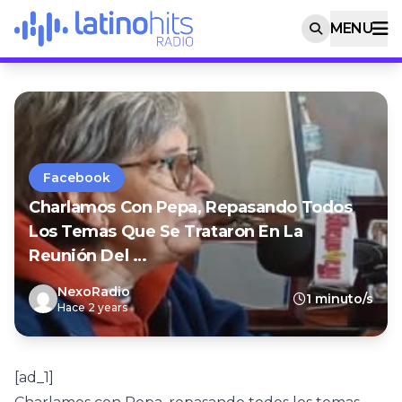
MENU
Facebook
Charlamos Con Pepa, Repasando Todos
Los Temas Que Se Trataron En La
Reunión Del …
NexoRadio
1 minuto/s
Hace 2 years
[ad_1]