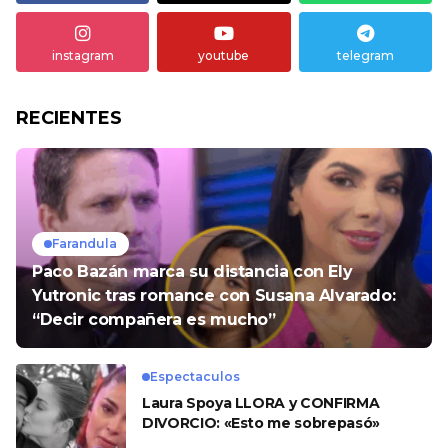
instagram
youtube
telegram
RECIENTES
Farandula
Paco Bazán marca su distancia con Ely
Yutronic tras romance con Susana Alvarado:
“Decir compañera es mucho”
Espectaculos
Laura Spoya LLORA y CONFIRMA
DIVORCIO: «Esto me sobrepasó»