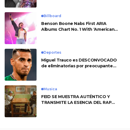
Billboard
Benson Boone Nabs First ARIA
Albums Chart No. 1 With ‘American
Heart’
Deportes
Miguel Trauco es DESCONVOCADO
de eliminatorias por preocupante
motivo
Musica
FEID SE MUESTRA AUTÉNTICO Y
TRANSMITE LA ESENCIA DEL RAP
CLÁSICO DESDE SU VERSATILIDAD
ARTÍSTICA EN SU NUEVO SENCILLO
«ANDO XXIL»