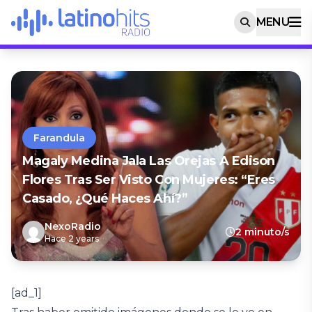
MENU
Farandula
Magaly Medina Jala Las Orejas A Edison
Flores Tras Ser Visto Con Mujeres: “Eres
Casado, ¿qué Haces Ahí?”
NexoRadio
2 minuto/s
Hace 2 years
[ad_1]