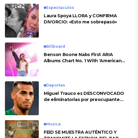
Espectaculos
Laura Spoya LLORA y CONFIRMA
DIVORCIO: «Esto me sobrepasó»
Billboard
Benson Boone Nabs First ARIA
Albums Chart No. 1 With ‘American
Heart’
Deportes
Miguel Trauco es DESCONVOCADO
de eliminatorias por preocupante
motivo
Musica
FEID SE MUESTRA AUTÉNTICO Y