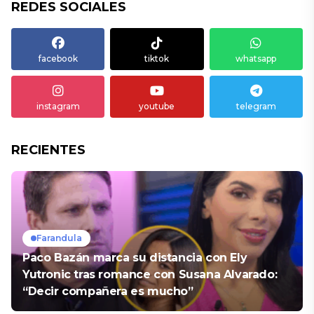
REDES SOCIALES
facebook
tiktok
whatsapp
instagram
youtube
telegram
RECIENTES
Farandula
Paco Bazán marca su distancia con Ely
Yutronic tras romance con Susana Alvarado:
“Decir compañera es mucho”