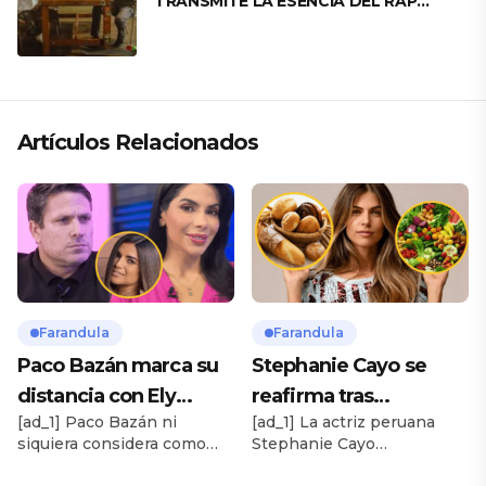
TRANSMITE LA ESENCIA DEL RAP
CLÁSICO DESDE SU VERSATILIDAD
ARTÍSTICA EN SU NUEVO SENCILLO
«ANDO XXIL»
Artículos Relacionados
Farandula
Farandula
Paco Bazán marca su
Stephanie Cayo se
distancia con Ely
reafirma tras
[ad_1] Paco Bazán ni
[ad_1] La actriz peruana
Yutronic tras romance
polémicos
siquiera considera como
Stephanie Cayo
con Susana Alvarado:
comentarios sobre los
compañera de trabajo a Ely
nuevamente relacionó la