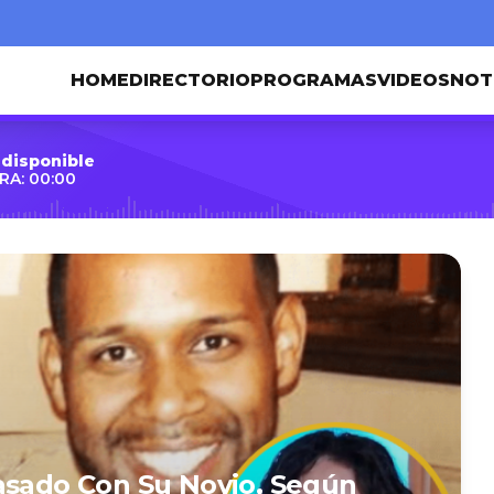
HOME
DIRECTORIO
PROGRAMAS
VIDEOS
NOT
 disponible
RA: 00:00
asado Con Su Novio, Según