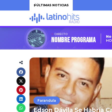
ÚLTIMAS NOTICIAS
DIRECTO
No
Nombre Programa
HO
Farandula
Edson Dávila Se Habría C