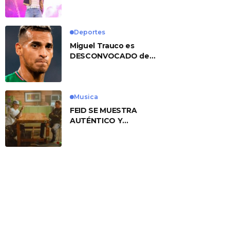
No. 1 With ‘American
Heart’
Deportes
Miguel Trauco es
DESCONVOCADO de
eliminatorias por
preocupante motivo
Musica
FEID SE MUESTRA
AUTÉNTICO Y
TRANSMITE LA ESENCIA
DEL RAP CLÁSICO
DESDE SU
VERSATILIDAD
ARTÍSTICA EN SU
NUEVO SENCILLO
«ANDO XXIL»