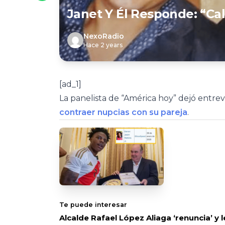
Janet Y Él Responde: “Ca
NexoRadio
Hace 2 years
[ad_1]
La panelista de “América hoy” dejó entr
contraer nupcias con su pareja
.
Te puede interesar
Alcalde Rafael López Aliaga ‘renuncia’ y 