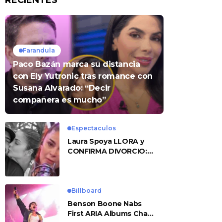
RECIENTES
Farandula
Paco Bazán marca su distancia
con Ely Yutronic tras romance con
Susana Alvarado: “Decir
compañera es mucho”
Espectaculos
Laura Spoya LLORA y
CONFIRMA DIVORCIO:
«Esto me sobrepasó»
Billboard
Benson Boone Nabs
First ARIA Albums Chart